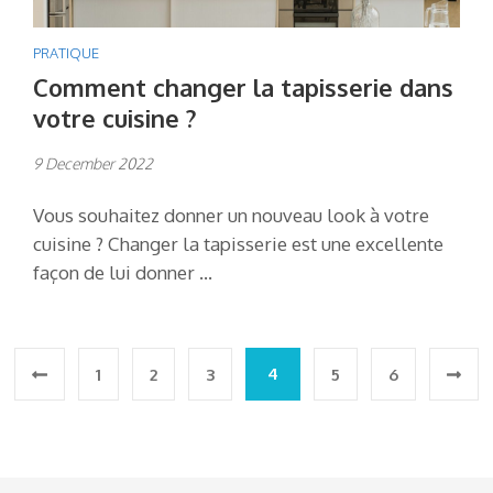
PRATIQUE
Comment changer la tapisserie dans
votre cuisine ?
9 December 2022
Vous souhaitez donner un nouveau look à votre
cuisine ? Changer la tapisserie est une excellente
façon de lui donner …
Posts
4
1
2
3
5
6
pagination