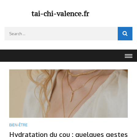
Skip
to
tai-chi-valence.fr
content
(Press
Search
Enter)
for:
BIEN-ÊTRE
Hydratation du cou : quelques gestes