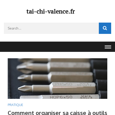
Skip
to
tai-chi-valence.fr
content
(Press
Search
Enter)
for:
PRATIQUE
Comment organiser sa caisse à outils