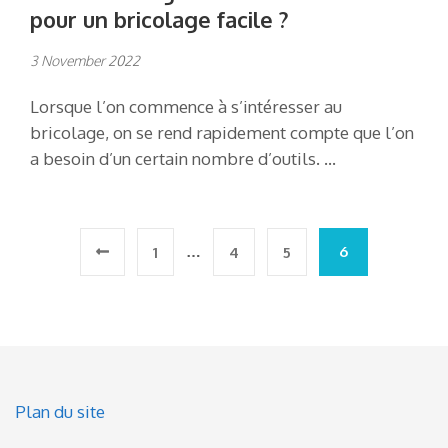
pour un bricolage facile ?
3 November 2022
Lorsque l’on commence à s’intéresser au
bricolage, on se rend rapidement compte que l’on
a besoin d’un certain nombre d’outils. …
Posts
…
6
1
4
5
pagination
Plan du site