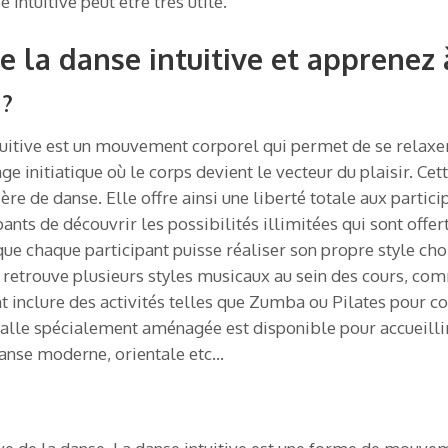
Intuitive peut être très utile.
e la danse intuitive et apprenez 
 ?
tuitive est un mouvement corporel qui permet de se relaxer
yage initiatique où le corps devient le vecteur du plaisir. C
e de danse. Elle offre ainsi une liberté totale aux partici
nts de découvrir les possibilités illimitées qui sont offer
que chaque participant puisse réaliser son propre style ch
retrouve plusieurs styles musicaux au sein des cours, com
t inclure des activités telles que Zumba ou Pilates pour c
salle spécialement aménagée est disponible pour accueillir 
 danse moderne, orientale etc…