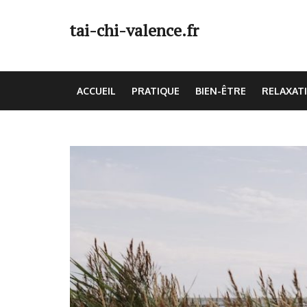
Skip
to
tai-chi-valence.fr
content
(Press
Enter)
ACCUEIL
PRATIQUE
BIEN-ÊTRE
RELAXAT