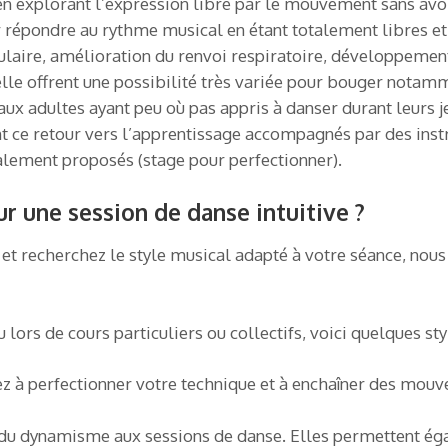
n explorant l’expression libre par le mouvement sans avoir à
 répondre au rythme musical en étant totalement libres et c
ulaire, amélioration du renvoi respiratoire, développemen
lle offrent une possibilité très variée pour bouger notamm
e aux adultes ayant peu où pas appris à danser durant leurs 
 ce retour vers l’apprentissage accompagnés par des instru
alement proposés (stage pour perfectionner).
 une session de danse intuitive ?
e et recherchez le style musical adapté à votre séance, nous
 lors de cours particuliers ou collectifs, voici quelques s
hez à perfectionner votre technique et à enchaîner des mou
 du dynamisme aux sessions de danse. Elles permettent ég