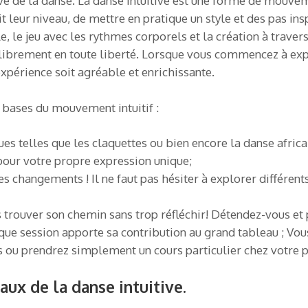
ive de la danse. La danse intuitive est une forme de mouve
 leur niveau, de mettre en pratique un style et des pas insp
e, le jeu avec les rythmes corporels et la création à traver
librement en toute liberté. Lorsque vous commencez à explo
expérience soit agréable et enrichissante.
s bases du mouvement intuitif :
 telles que les claquettes ou bien encore la danse africain
pour votre propre expression unique;
es changements ! Il ne faut pas hésiter à explorer différen
ps trouver son chemin sans trop réfléchir! Détendez-vous 
ue session apporte sa contribution au grand tableau ; Vous
és ou prendrez simplement un cours particulier chez votre 
aux de la danse intuitive.