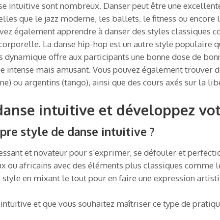
se intuitive sont nombreux. Danser peut être une excellent
lles que le jazz moderne, les ballets, le fitness ou encore le
ouvez également apprendre à danser des styles classiques c
corporelle. La danse hip-hop est un autre style populaire q
ès dynamique offre aux participants une bonne dose de bon
que intense mais amusant. Vous pouvez également trouver 
ne) ou argentins (tango), ainsi que des cours axés sur la li
anse intuitive et développez vot
e style de danse intuitive ?
ressant et novateur pour s’exprimer, se défouler et perfect
ux ou africains avec des éléments plus classiques comme l
 style en mixant le tout pour en faire une expression artist
e intuitive et que vous souhaitez maîtriser ce type de pratiq