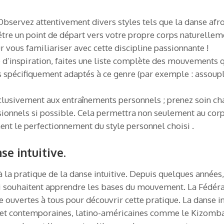
 ! Observez attentivement divers styles tels que la danse 
être un point de départ vers votre propre corps naturelle
r vous familiariser avec cette discipline passionnante !
e d’inspiration, faites une liste complète des mouvements 
s spécifiquement adaptés à ce genre (par exemple : assoup
clusivement aux entraînements personnels ; prenez soin cha
sionnels si possible. Cela permettra non seulement au cor
nt le perfectionnement du style personnel choisi .
se intuitive.
 à la pratique de la danse intuitive. Depuis quelques année
 souhaitent apprendre les bases du mouvement. La Fédérat
 ouvertes à tous pour découvrir cette pratique. La danse in
s et contemporaines, latino-américaines comme le Kizomb