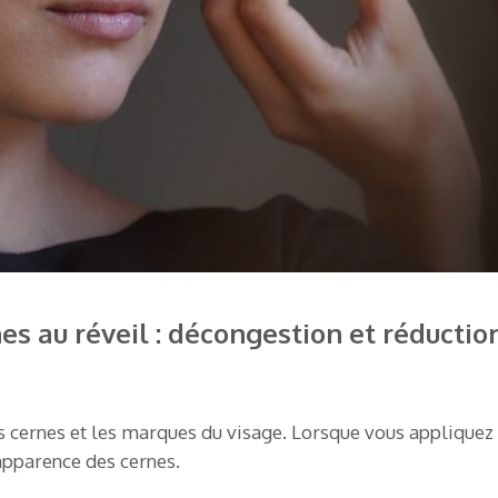
nes au réveil : décongestion et réducti
es cernes et les marques du visage. Lorsque vous appliquez d
’apparence des cernes.