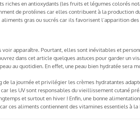
s riches en antioxydants (les fruits et légumes colorés no
amment de protéines car elles contribuent à la production 
s aliments gras ou sucrés car ils favorisent l’apparition des
s voir apparaître. Pourtant, elles sont inévitables et pers
ouvrez dans cet article quelques astuces pour garder un vi
peau au quotidien. En effet, une peau bien hydratée sera mo
g de la journée et privilégier les crèmes hydratantes adapt
l car les UV sont responsables du vieillissement cutané pr
gtemps et surtout en hiver ! Enfin, une bonne alimentation
car ces aliments contiennent des vitamines essentiels à la