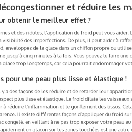
décongestionner et réduire les m
 obtenir le meilleur effet ?
nes et des ridules, l’application de froid peut vous aider. 
a visibilité des imperfections. De plus, il peut aider à ra
d, enveloppez de la glace dans un chiffon propre ou utili
one jusqu’à cinq minutes à la fois. Vous pouvez le faire une 
a glace trop longtemps, car cela pourrait endommager vot
s pour une peau plus lisse et élastique !
l y a des façons de les réduire et de retarder leur appariti
pect plus lisse et élastique. Le froid dilate les vaisseaux s
r à réduire l’inflammation et le gonflement des tissus. Cela
ence. Il existe différentes façons d’appliquer du froid sur
c congelé, en veillant à ne pas trop exposer votre peau au
apidement un glaçon sur les zones touchées est une autre