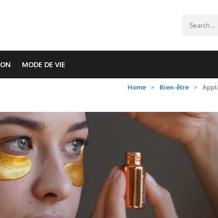
Search
for:
ION
MODE DE VIE
Home
>
Bien-être
>
Appli