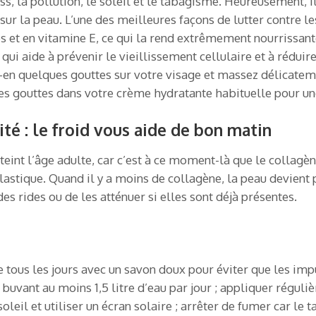
ss, la pollution, le soleil et le tabagisme. Heureusement, i
r la peau. L’une des meilleures façons de lutter contre les c
s et en vitamine E, ce qui la rend extrêmement nourrissante 
 qui aide à prévenir le vieillissement cellulaire et à réduir
z-en quelques gouttes sur votre visage et massez délicate
s gouttes dans votre crème hydratante habituelle pour un
ité : le froid vous aide de bon matin
eint l’âge adulte, car c’est à ce moment-là que le collag
astique. Quand il y a moins de collagène, la peau devient plu
s rides ou de les atténuer si elles sont déjà présentes.
ge tous les jours avec un savon doux pour éviter que les im
n buvant au moins 1,5 litre d’eau par jour ; appliquer rég
oleil et utiliser un écran solaire ; arrêter de fumer car le 