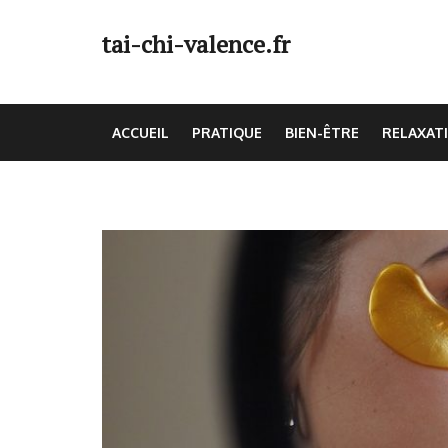
Skip
to
tai-chi-valence.fr
content
(Press
Enter)
ACCUEIL
PRATIQUE
BIEN-ÊTRE
RELAXAT