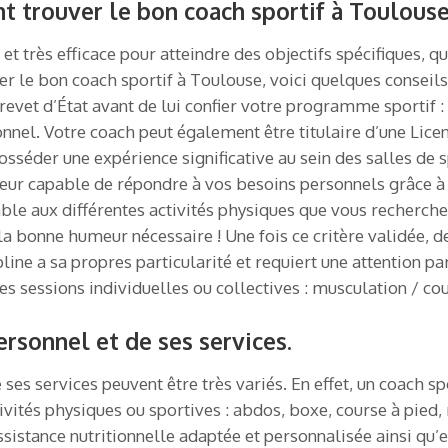
 trouver le bon coach sportif à Toulouse
 très efficace pour atteindre des objectifs spécifiques, qu’
ver le bon coach sportif à Toulouse, voici quelques consei
evet d’État avant de lui confier votre programme sportif : 
onnel. Votre coach peut également être titulaire d’une Lic
sséder une expérience significative au sein des salles de s
îneur capable de répondre à vos besoins personnels grâce 
able aux différentes activités physiques que vous recherch
 la bonne humeur nécessaire ! Une fois ce critère validée,
ne a sa propres particularité et requiert une attention par
des sessions individuelles ou collectives : musculation / c
ersonnel et de ses services.
 ses services peuvent être très variés. En effet, un coach s
vités physiques ou sportives : abdos, boxe, course à pied
istance nutritionnelle adaptée et personnalisée ainsi qu’e