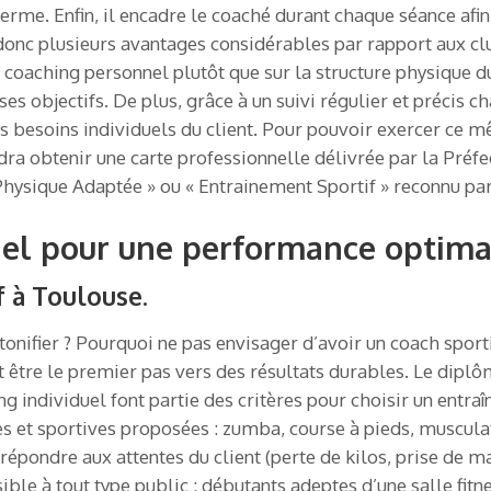
erme. Enfin, il encadre le coaché durant chaque séance afin 
e donc plusieurs avantages considérables par rapport aux c
du coaching personnel plutôt que sur la structure physique d
es objectifs. De plus, grâce à un suivi régulier et préci
s besoins individuels du client. Pour pouvoir exercer ce 
dra obtenir une carte professionnelle délivrée par la Préfec
 Physique Adaptée » ou « Entrainement Sportif » reconnu par
nel pour une performance optima
f à Toulouse.
 tonifier ? Pourquoi ne pas envisager d’avoir un coach spo
t être le premier pas vers des résultats durables. Le diplô
g individuel font partie des critères pour choisir un entra
es et sportives proposées : zumba, course à pieds, musculat
 répondre aux attentes du client (perte de kilos, prise de m
sible à tout type public : débutants adeptes d’une salle fitn