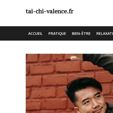
Skip
to
tai-chi-valence.fr
content
(Press
Enter)
ACCUEIL
PRATIQUE
BIEN-ÊTRE
RELAXAT